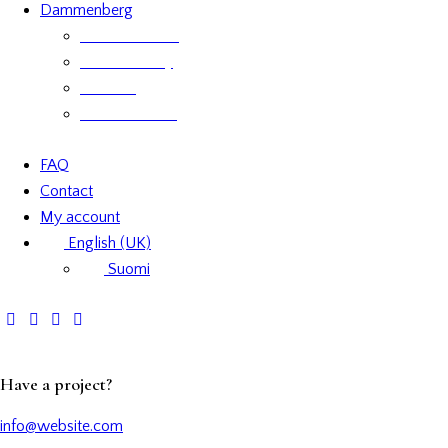
Dammenberg
Custom orders
Where to Buy
Services
Product labels
FAQ
Contact
My account
English (UK)
Suomi
Have a project?
info@website.com