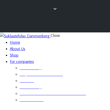
Close
Home
About Us
Shop
For companies
Retailer Shop
Corporate Chocolate Gifts
Retailers
Retailer Shop
Terms and Conditions for Business Sales
Product labels