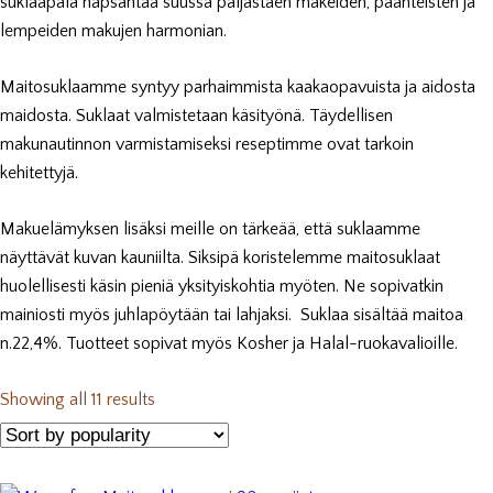
suklaapala napsahtaa suussa paljastaen makeiden, paahteisten ja
lempeiden makujen harmonian.
Maitosuklaamme syntyy parhaimmista kaakaopavuista ja aidosta
maidosta. Suklaat valmistetaan käsityönä. Täydellisen
makunautinnon varmistamiseksi reseptimme ovat tarkoin
kehitettyjä.
Makuelämyksen lisäksi meille on tärkeää, että suklaamme
näyttävät kuvan kauniilta. Siksipä koristelemme maitosuklaat
huolellisesti käsin pieniä yksityiskohtia myöten. Ne sopivatkin
mainiosti myös juhlapöytään tai lahjaksi. Suklaa sisältää maitoa
n.22,4%. Tuotteet sopivat myös Kosher ja Halal-ruokavalioille.
Showing all 11 results