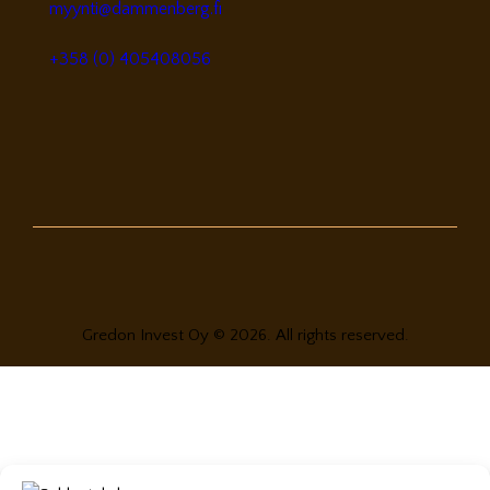
myynti@dammenberg.fi
+358 (0) 405408056
Gredon Invest Oy © 2026. All rights reserved.