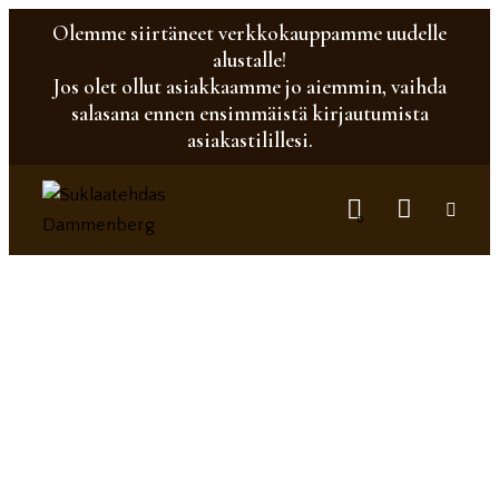
Olemme siirtäneet verkkokauppamme uudelle
alustalle!
Jos olet ollut asiakkaamme jo aiemmin, vaihda
salasana ennen ensimmäistä kirjautumista
asiakastilillesi.
0