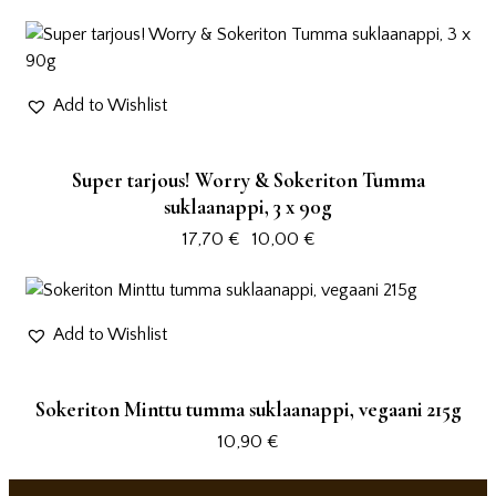
-44%
Add to Wishlist
Super tarjous! Worry & Sokeriton Tumma
suklaanappi, 3 x 90g
17,70
€
Alkuperäinen
10,00
€
Nykyinen
hinta
hinta
oli:
on:
17,70 €.
10,00 €.
Add to Wishlist
Sokeriton Minttu tumma suklaanappi, vegaani 215g
10,90
€