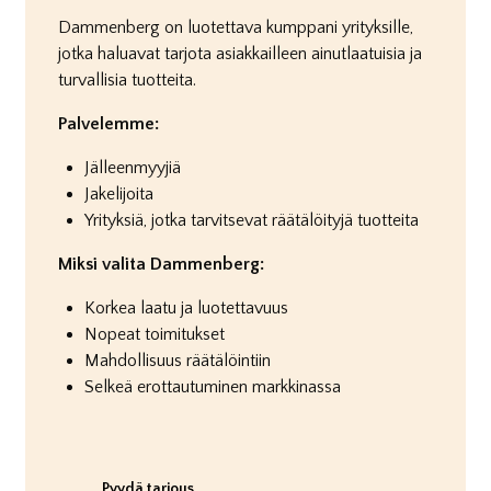
Dammenberg on luotettava kumppani yrityksille,
jotka haluavat tarjota a
siakkailleen ainutlaatuisia ja
turvallisia tuotteita.
Palvelemme:
Jälleenmyyjiä
Jakelijoita
Yrityksiä, jotka tarvitsevat räätälöityjä tuotteita
Miksi valita Dammenberg:
Korkea laatu ja luotettavuus
Nopeat toimitukset
Mahdollisuus räätälöintiin
Selkeä erottautuminen markkinassa
Pyydä tarjous