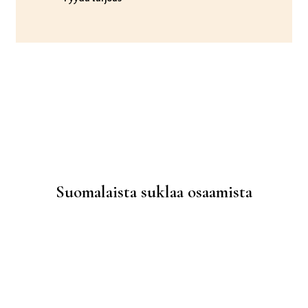
Suomalaista suklaa osaamista
Suklaa kuuluu kaikille.
Tutustu valikoimaan ja löydä tuotteet,
joiden makuun ja laatuun voit luottaa,