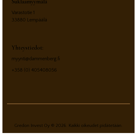
Suklaamyymälä
Varastotie 1
33880 Lempäälä
facebook-
instagram
twitter-
linkedin
1
x
Yhteystiedot:
myynti@dammenberg.fi
+358 (0) 405408056
Gredon Invest Oy © 2026. Kaikki oikeudet pidätetään.