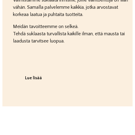
Valmistamme suklaata ihmisille, joille vaihtoehtoja on liian
vähän. Samalla palvelemme kaikkia, jotka arvostavat
korkeaa laatua ja puhtaita tuotteita.
Meidän tavoitteemme on selkeä.
Tehdä suklaasta turvallista kaikille ilman, että mausta tai
laadusta tarvitsee luopua.
Lue lisää